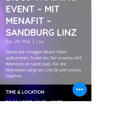
EVENT – MIT
MENAFIT –
SANDBURG LINZ
Sa., 24. Mai
  |  
Linz
Damit die richtigen Beach Vibes
aufkommen, findet ein Teil unseres HIIT
Workouts im Sand statt. Für die
Motivation sorgt ein Live DJ und unsere
Coaches.
TIME & LOCATION
24. Mai 2025, 11:00 – 11:50
Linz, Untere Donaulände 5, 4020 Linz,
Österreich