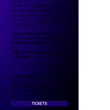
Cardio.
Gemeinsam schwitzen, lachen
und alles rausholen – egal, ob
Anfänger oder Pro! Wir pushen
Dich durch 4 abwechslungsreiche
Workout Blöcke!
📍 Sa.,
01.08.2026
, Mirage
Garden, Prater 74, 1020 Wien
🕔 Workout: 08:30 Uhr – 10:00
Uhr
🫶🏼 Come- together: 10:00 Uhr
– 11:00 Uhr
Tickets:
Early Bird bis Sonntag 26.07.
(
danach +3.00)
Ticket for one:
17.00
Ticket for two:
34.00
TICKETS