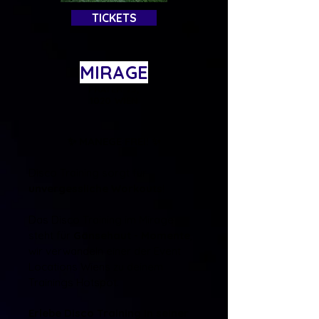
TICKETS
MIRAGE
PRATER 75,
1020 WIEN
✨ MANEGE FREI! ✨
Disco Training sorgt für
unvergessliche Workouts
!
Das Disco Training im Mirage
steht für
Gänsehaut - Momente
,
wir verwandeln einer der Event
Locations Wiens zu deinem
Trainings Hotspot.
Erlebe Disco Training in seiner