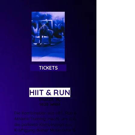
TICKETS
HIIT & RUN
PRATER 74,
1020 WIEN
Die Kombination aus HIIT, Run &
Athletik-Training macht uns aus,
die perfekte Kombination aus
Kräftigung deiner Muskulatur &