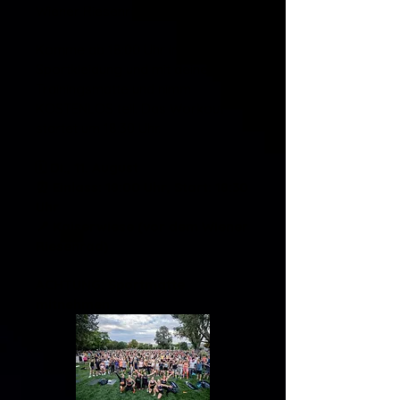
Wiener Riesenrad.
Komme ab 18:00 Uhr in
Sportkleidung und mit deiner
Trainingsmatte und nimm
KOSTENLOS teil. Das Workout
startet um 18:30 Uhr.
🗓
Di., 11. August
⏰ Einlass: 18:00 Uhr, Start: 18:30
Uhr
📍 Kaiserwiese (vor dem Wiener
Riesenrad)
ACHTUNG: Sportmatte
mitnehmen​