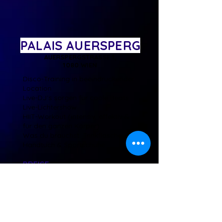
PALAIS AUERSPERG
AUERSPERGSTRASSE 1,
1080 WIEN
​​Disco-Training in beeindruckender
Location
Live-DJ´s sorgen für coole Beats
Live-Lichtershow
HIIT-Workout (
intensiv, effektiv &
für den ganzen Körper)
Was du brauchst: Trinkflasche,
Handtuch & Sportschuhe
PREISE
Vibe Check @Palais
Auersperg:
17.00
Studenten-Ticket:
17.00
Einzel-Ticket:
19,90
Friends-Ticket:
30,00 für 2