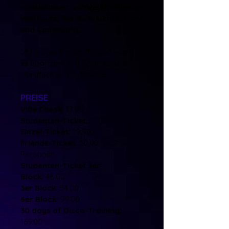
Vielseitigkeit, schweißtreibende
Workouts, live DJ´s, Lichtershow
und Community.
📍 Mirage, Prater 75, 1020 Wien
🎒 Sportgewand, Sportschuhe,
Handtuch & Trinkflasche
PREISE
Vibe Check:
17.00
Studenten-Ticket:
17.00
Einzel-Ticket:
19,90
Friends-Ticket:
30,00 für 2
Personen
Studenten-Ticket 3er
Block:
48.00
3er Block:
54.00
6er Block:
99.00
30 days of Disco-Training:
169.00