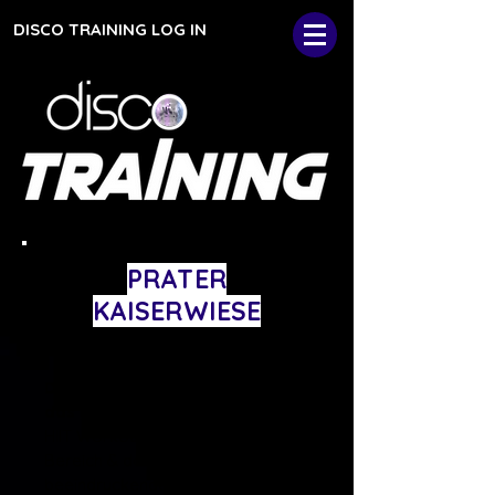
DISCO TRAINING LOG IN
PRATER
KAISERWIESE
AUSSTELLUNGSSTRASSE 2,
1020 WIEN
Dein Fitness Event des Jahres -
das ganze FOR FREE!
HIIT Workout, live DJ, Community
Bereich & das ganze vor der
beeindruckenden Kulisse des