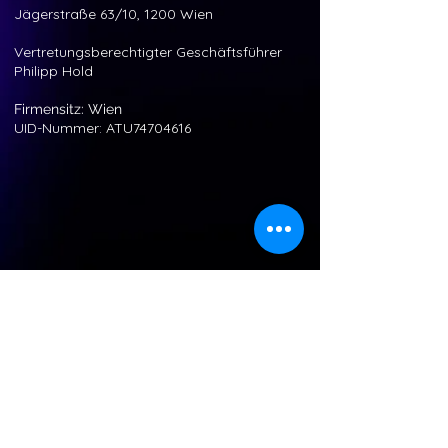
J
ägerstr
aße 63/10, 1200 Wien
Vertretungsberechtigter Geschäftsführer
Philipp Hold
Firmensitz: Wien
UID-Nummer: ATU74704616