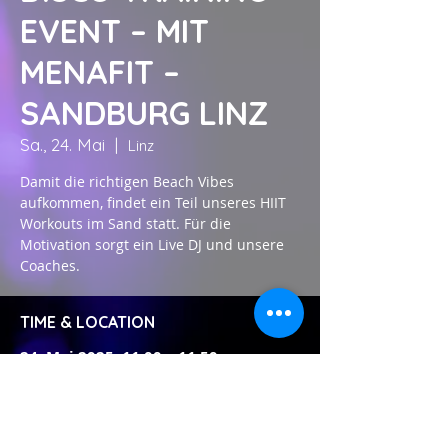
EVENT – MIT
MENAFIT –
SANDBURG LINZ
Sa., 24. Mai
  |  
Linz
Damit die richtigen Beach Vibes
aufkommen, findet ein Teil unseres HIIT
Workouts im Sand statt. Für die
Motivation sorgt ein Live DJ und unsere
Coaches.
TIME & LOCATION
24. Mai 2025, 11:00 – 11:50
Linz, Untere Donaulände 5, 4020 Linz,
Österreich