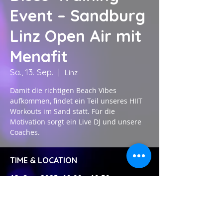
Event – Sandburg
Linz Open Air mit
Menafit
Sa., 13. Sep.
  |  
Linz
Damit die richtigen Beach Vibes
aufkommen, findet ein Teil unseres HIIT
Workouts im Sand statt. Für die
Motivation sorgt ein Live DJ und unsere
Coaches.
TIME & LOCATION
13. Sep. 2025, 10:00 – 10:50
Linz, Forum Metall Die Schlange, Untere
Donaulände 5, 4020 Linz, Österreich