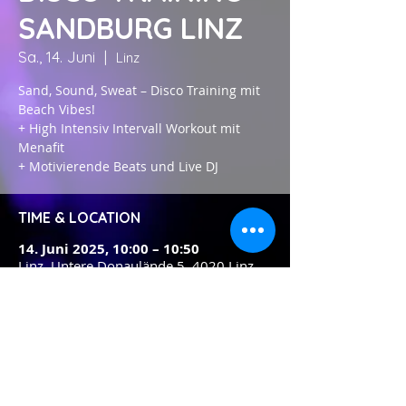
SANDBURG LINZ
Sa., 14. Juni
  |  
Linz
Sand, Sound, Sweat – Disco Training mit
Beach Vibes!
+ High Intensiv Intervall Workout mit
Menafit
+ Motivierende Beats und Live DJ
TIME & LOCATION
14. Juni 2025, 10:00 – 10:50
Linz, Untere Donaulände 5, 4020 Linz,
Österreich
FOLLOW US ON