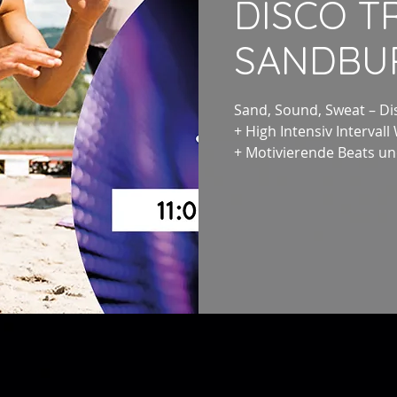
DISCO T
SANDBUR
Sand, Sound, Sweat – Di
+ High Intensiv Interval
+ Motivierende Beats un