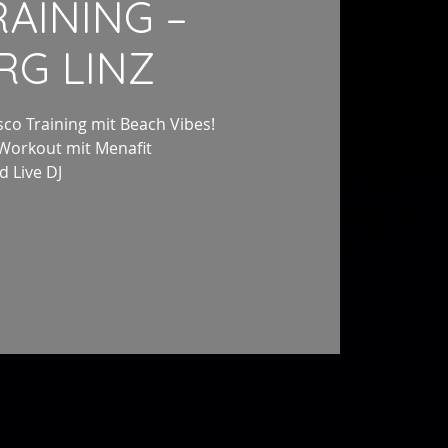
RAINING –
G LINZ
sco Training mit Beach Vibes!
l Workout mit Menafit
d Live DJ