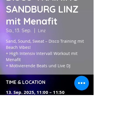
SANDBURG LINZ
mit Menafit
Sa., 13. Sep.
  |  
Linz
Sand, Sound, Sweat – Disco Training mit
Beach Vibes!
+ High Intensiv Intervall Workout mit
Menafit
+ Motivierende Beats und Live DJ
TIME & LOCATION
13. Sep. 2025, 11:00 – 11:50
Linz, Untere Donaulände 5, 4020 Linz,
Österreich